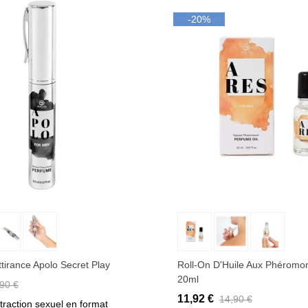
-20%
outer au panier
Ajouter au panier
tirance Apolo Secret Play
Roll-On D'Huile Aux Phéromo
20ml
90 €
11,92 €
14,90 €
traction sexuel en format