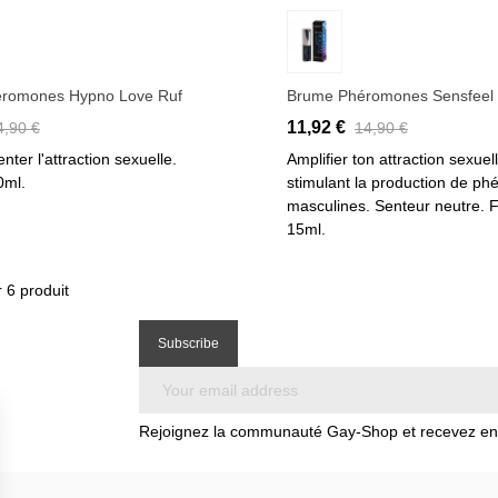
outer au panier
Ajouter au panier
éromones Hypno Love Ruf
Brume Phéromones Sensfeel
11,92 €
4,90 €
14,90 €
ter l'attraction sexuelle.
Amplifier ton attraction sexuel
0ml.
stimulant la production de p
masculines. Senteur neutre. 
15ml.
 6 produit
Rejoignez la communauté Gay-Shop et recevez en e