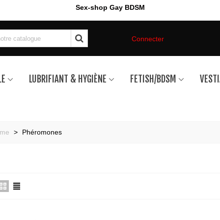
Sex-shop Gay BDSM
Connecter
LE
LUBRIFIANT & HYGIÈNE
FETISH/BDSM
VESTI
mme
>
Phéromones