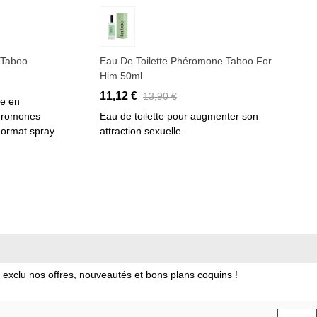
Ajouter au panier
 Taboo
Eau De Toilette Phéromone Taboo For
Him 50ml
11,12 €
13,90 €
le en
héromones
Eau de toilette pour augmenter son
Format spray
attraction sexuelle.
xclu nos offres, nouveautés et bons plans coquins !