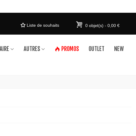
Liste de souhaits
0
objet(s)
-
0,00 €
AIRE
AUTRES
PROMOS
OUTLET
NEW