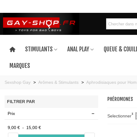
STIMULANTS
ANAL PLAY
QUEUE & COUIL
MARQUES
Sexshop Gay
>
Arômes & Stimulants
>
Aphrodisiaques pour Ho
PHÉROMONES
FILTRER PAR
Prix
Selectionner
9,00 €
-
15,00 €