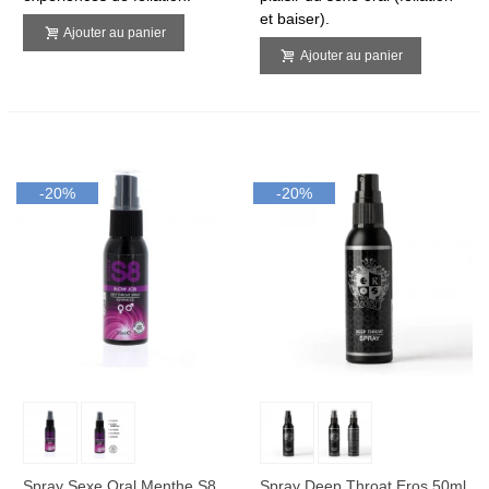
et baiser).
Ajouter au panier
Ajouter au panier
-20%
-20%
Spray Sexe Oral Menthe S8
Spray Deep Throat Eros 50ml