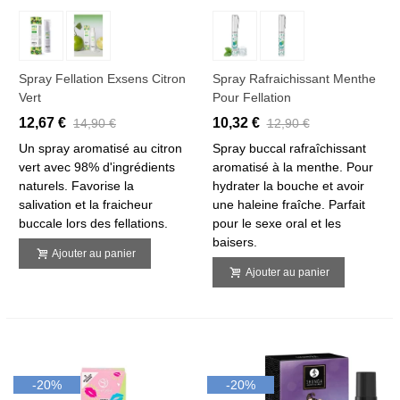
Spray Fellation Exsens Citron
Spray Rafraichissant Menthe
Vert
Pour Fellation
12,67 €
10,32 €
14,90 €
12,90 €
Un spray aromatisé au citron
Spray buccal rafraîchissant
vert avec 98% d'ingrédients
aromatisé à la menthe. Pour
naturels. Favorise la
hydrater la bouche et avoir
salivation et la fraicheur
une haleine fraîche. Parfait
buccale lors des fellations.
pour le sexe oral et les
baisers.
Ajouter au panier
Ajouter au panier
-20%
-20%