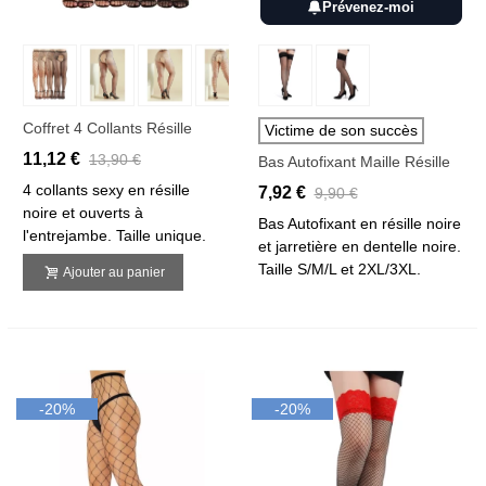
Prévenez-moi
Coffret 4 Collants Résille
Victime de son succès
11,12 €
13,90 €
Bas Autofixant Maille Résille
4 collants sexy en résille
7,92 €
9,90 €
noire et ouverts à
Bas Autofixant en résille noire
l'entrejambe. Taille unique.
et jarretière en dentelle noire.
Taille S/M/L et 2XL/3XL.
Ajouter au panier
-20%
-20%