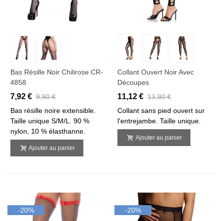
Bas Résille Noir Chilirose CR-
Collant Ouvert Noir Avec
4858
Découpes
7,92 €
11,12 €
9,90 €
13,90 €
Bas résille noire extensible.
Collant sans pied ouvert sur
Taille unique S/M/L. 90 %
l'entrejambe. Taille unique.
nylon, 10 % élasthanne.
Ajouter au panier
Ajouter au panier
-20%
-20%