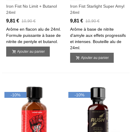
Iron Fist No Limit + Butanol
Iron Fist Starlight Super Amyl
24ml
24ml
9,81 €
9,81 €
10,90 €
10,90 €
Arôme en flacon alu de 24ml.
Arôme à base de nitrite
Formule puissante à base de
d'amyle aux effets progressifs
nitrite de pentyle et butanol.
et intenses. Bouteille alu de
24ml.
Ajouter au panier
Ajouter au panier
-10%
-10%