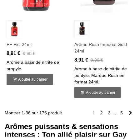
FF Fist 24ml
Arôme Rush Imperial Gold
24ml
8,91 €
9,90 €
8,91 €
9,90 €
Arôme à base de nitrite de
propyle.
Arome à base de nitrite de
pentyle. Marque Rush en
Ajouter au panier
format 24ml.
Ajouter au panier
Sui
Montrer 1-36 sur 176 produit
1
2
3
…
5
Arômes puissants & sensations
intenses : Ton allié plaisir sur Gay