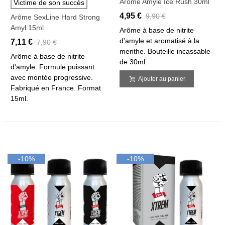
Arôme Amyle Ice Rush 30ml
Victime de son succès
4,95 €
9,90 €
Arôme SexLine Hard Strong
Amyl 15ml
Arôme à base de nitrite
d'amyle et aromatisé à la
7,11 €
7,90 €
menthe. Bouteille incassable
Arôme à base de nitrite
de 30ml.
d'amyle. Formule puissant
avec montée progressive.
Ajouter au panier
Fabriqué en France. Format
15ml.
-10%
-10%