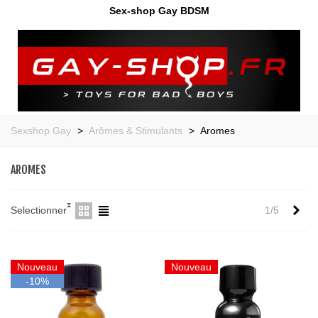
Sex-shop Gay BDSM
Sexshop Gay
>
Arômes & Stimulants
>
Aromes
AROMES
Sui
Selectionner
1/5
Nouveau
Nouveau
-10%