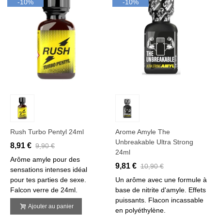
-10%
-10%
Rush Turbo Pentyl 24ml
Arome Amyle The
Unbreakable Ultra Strong
8,91 €
9,90 €
24ml
Arôme amyle pour des
9,81 €
10,90 €
sensations intenses idéal
pour tes parties de sexe.
Un arôme avec une formule à
Falcon verre de 24ml.
base de nitrite d'amyle. Effets
puissants. Flacon incassable
Ajouter au panier
en polyéthylène.