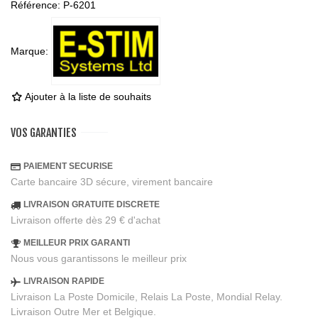
Référence:
P-6201
Marque:
Ajouter à la liste de souhaits
VOS GARANTIES
PAIEMENT SECURISE
Carte bancaire 3D sécure, virement bancaire
LIVRAISON GRATUITE DISCRETE
Livraison offerte dès 29 € d'achat
MEILLEUR PRIX GARANTI
Nous vous garantissons le meilleur prix
LIVRAISON RAPIDE
Livraison La Poste Domicile, Relais La Poste, Mondial Relay.
Livraison Outre Mer et Belgique.