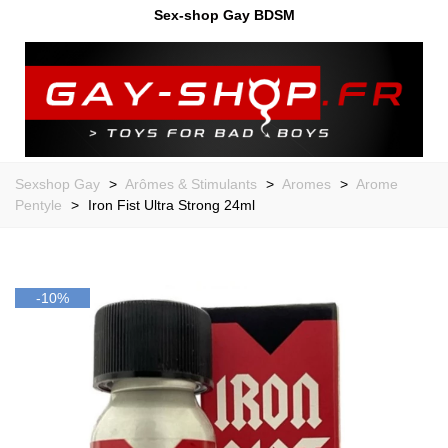
Sex-shop Gay BDSM
Sexshop Gay
>
Arômes & Stimulants
>
Aromes
>
Arome
Pentyle
>
Iron Fist Ultra Strong 24ml
-10%