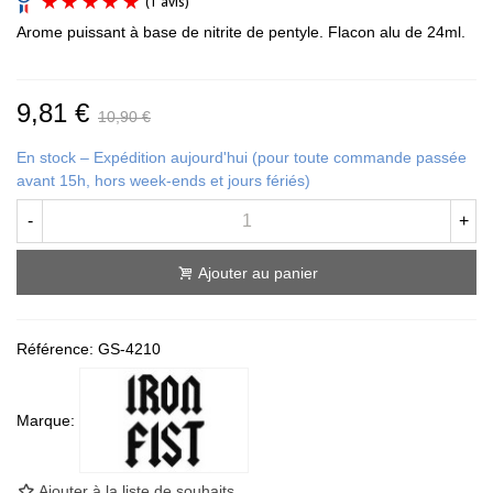
Arome puissant à base de nitrite de pentyle. Flacon alu de 24ml.
9,81 €
10,90 €
En stock – Expédition aujourd'hui (pour toute commande passée
(1 avis)
avant 15h, hors week-ends et jours fériés)
-
+
Ajouter au panier
Référence:
GS-4210
Marque:
Ajouter à la liste de souhaits