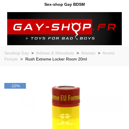
Sex-shop Gay BDSM
Sexshop Gay
>
Arômes & Stimulants
>
Aromes
>
Arome
Pentyle
>
Rush Extreme Locker Room 20ml
-10%