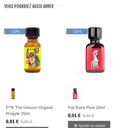
VOUS POURRIEZ AUSSI AIMER
-10%
-10%
F**k The Unicorn Original
Fist Extra Pure 24ml
Propyle 25ml
8,01 €
8,90 €
8,91 €
9,90 €
Ajouter au panier