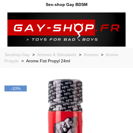
Sex-shop Gay BDSM
Sexshop Gay
>
Arômes & Stimulants
>
Aromes
>
Arome
Propyle
>
Arome Fist Propyl 24ml
-10%