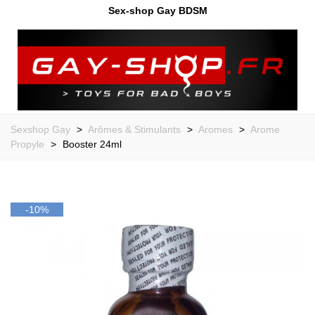
Sex-shop Gay BDSM
Sexshop Gay
>
Arômes & Stimulants
>
Aromes
>
Arome
Propyle
>
Booster 24ml
-10%