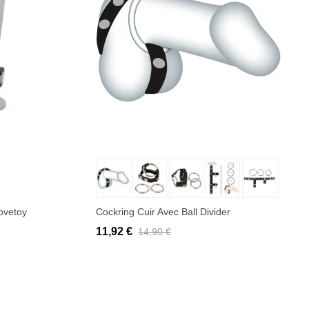
Ajouter au panier
Lovetoy
Cockring Cuir Avec Ball Divider
11,92 €
14,90 €