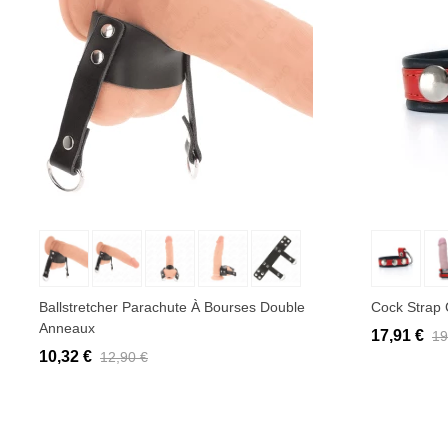
Ajouter au panier
Ajo
Ballstretcher Parachute À Bourses Double
Cock Strap 
Anneaux
17,91 €
19
10,32 €
12,90 €