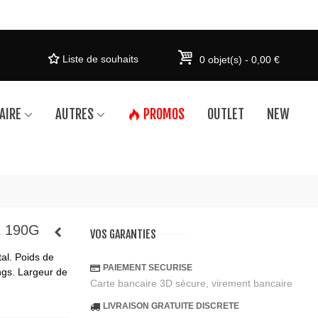
Liste de souhaits
0
objet(s)
-
0,00 €
AIRE
AUTRES
PROMOS
OUTLET
NEW
 190G
VOS GARANTIES
tal. Poids de
PAIEMENT SECURISE
gs. Largeur de
Carte bancaire 3D sécure, virement bancaire
LIVRAISON GRATUITE DISCRETE