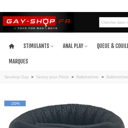
STIMULANTS
ANAL PLAY
QUEUE & COUIL
MARQUES
Sexshop Gay
>
Sextoy pour Pénis
>
Ballstretcher
>
Ballstretche
-20%