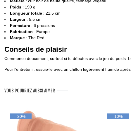
Matière
: cuir noir de haute qualité, tannage végétal
Poids
: 190 g
Longueur totale
: 21,5 cm
Largeur
: 5,5 cm
Fermeture
: 6 pressions
Fabrication
: Europe
Marque
: The Red
Conseils de plaisir
Commence doucement, surtout si tu débutes avec le jeu du poids. Le
Pour l’entretenir, essuie-le avec un chiffon légèrement humide après 
VOUS POURRIEZ AUSSI AIMER
-20%
-10%