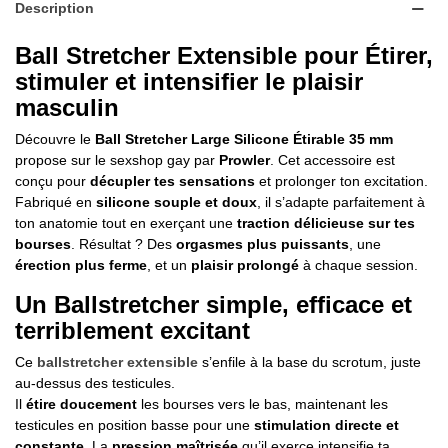
Description
Ball Stretcher Extensible pour Étirer,
stimuler et intensifier le plaisir
masculin
Découvre le
Ball Stretcher Large Silicone Étirable 35 mm
propose sur le sexshop gay par
Prowler
. Cet accessoire est
conçu pour
décupler tes sensations
et prolonger ton excitation.
Fabriqué en
silicone souple et doux
, il s’adapte parfaitement à
ton anatomie tout en exerçant une
traction délicieuse sur tes
bourses
. Résultat ? Des
orgasmes plus puissants
, une
érection plus ferme
, et un
plaisir prolongé
à chaque session.
Un Ballstretcher simple, efficace et
terriblement excitant
Ce
ballstretcher extensible
s’enfile à la base du scrotum, juste
au-dessus des testicules.
Il
étire doucement
les bourses vers le bas, maintenant les
testicules en position basse pour une
stimulation directe et
constante
. La
pression maîtrisée
qu’il exerce intensifie ta