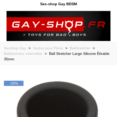
Sex-shop Gay BDSM
Sexshop Gay
>
Sextoy pour Pénis
>
Ballstretcher
>
Ballstretcher extensible
>
Ball Stretcher Large Silicone Étirable
35mm
-20%