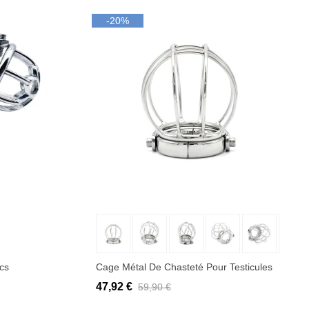
-20%
Ajouter au panier
cs
Cage Métal De Chasteté Pour Testicules
47,92 €
59,90 €