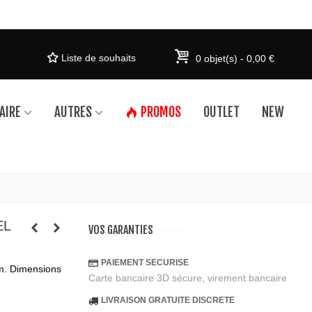
Liste de souhaits
0
objet(s)
-
0,00 €
AIRE
AUTRES
PROMOS
OUTLET
NEW
EL
VOS GARANTIES
PAIEMENT SECURISE
m. Dimensions
Carte bancaire 3D sécure, virement bancaire
LIVRAISON GRATUITE DISCRETE