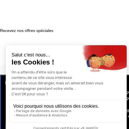
Recevez nos offres spéciales
LE CLUB RÉCOMPENSE ET PRIVILÈGE
GAY-SHOP
Programme de Fidélité
Conditions g
Conditions gé
Cookies
Mentions lég
Politique de 