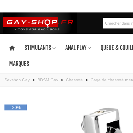
STIMULANTS
ANAL PLAY
QUEUE & COUIL
MARQUES
Sexshop Gay
>
BDSM Gay
>
Chasteté
>
Cage de chasteté met
-20%