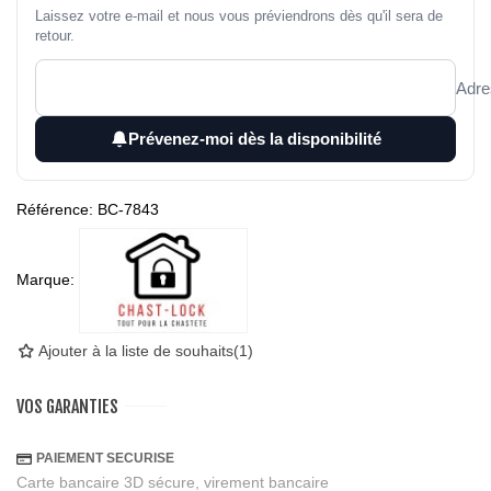
Laissez votre e-mail et nous vous préviendrons dès qu'il sera de
retour.
Adre
Prévenez-moi dès la disponibilité
Référence:
BC-7843
Marque:
Ajouter à la liste de souhaits
(
1
)
VOS GARANTIES
PAIEMENT SECURISE
Carte bancaire 3D sécure, virement bancaire