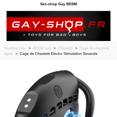
Sex-shop Gay BDSM
Sexshop Gay
>
BDSM Gay
>
Chasteté
>
Cage de chasteté
rigide
>
Cage de Chasteté Electro Stimulation Sevanda