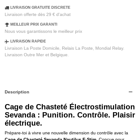
LIVRAISON GRATUITE DISCRETE
Livraison offerte dès 29 € d'achat
MEILLEUR PRIX GARANTI
Nous vous garantissons le meilleur prix
LIVRAISON RAPIDE
Livraison La Poste Domicile, Relais La Poste, Mondial Relay.
Livraison Outre Mer et Belgique.
Description
Cage de Chasteté Électrostimulation
Sevanda : Punition. Contrôle. Plaisir
électrique.
Prépare-toi à vivre une nouvelle dimension du contrôle avec la
Cage de Chasteté Sevanda Nautilus E-Stim
. Conçue pour