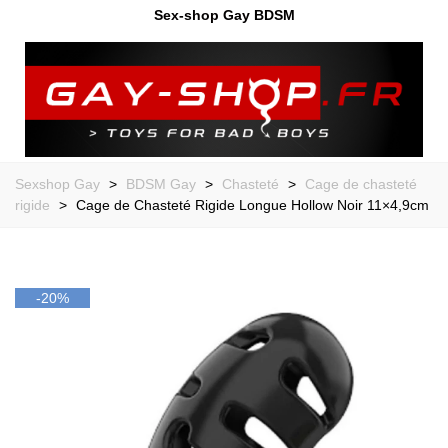
Sex-shop Gay BDSM
Sexshop Gay
>
BDSM Gay
>
Chasteté
>
Cage de chasteté
rigide
>
Cage de Chasteté Rigide Longue Hollow Noir 11×4,9cm
-20%