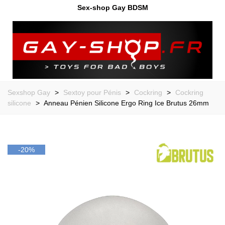
Sex-shop Gay BDSM
Sexshop Gay
>
Sextoy pour Pénis
>
Cockring
>
Cockring
silicone
>
Anneau Pénien Silicone Ergo Ring Ice Brutus 26mm
-20%