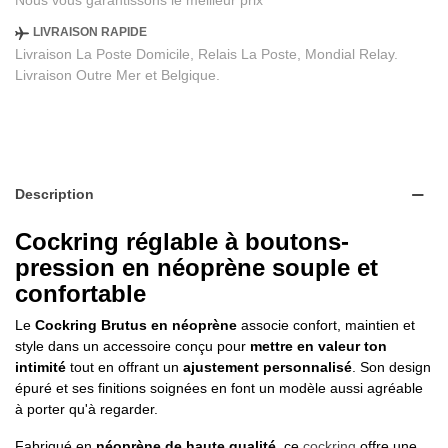
Nous vous garantissons le meilleur prix
LIVRAISON RAPIDE
Livraison La Poste Domicile, Relais La Poste, Mondial Relay.
Livraison Outre Mer et Belgique.
Description
Cockring réglable à boutons-
pression en néoprène souple et
confortable
Le
Cockring Brutus en néoprène
associe confort, maintien et
style dans un accessoire conçu pour
mettre en valeur ton
intimité
tout en offrant un
ajustement personnalisé
. Son design
épuré et ses finitions soignées en font un modèle aussi agréable
à porter qu'à regarder.
Fabriqué en
néoprène de haute qualité
, ce
cockring
offre une