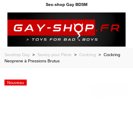
Sex-shop Gay BDSM
Sexshop Gay
>
Sextoy pour Pénis
>
Cockring
>
Cockring
Neoprene à Pressions Brutus
Nouveau