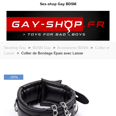
Sex-shop Gay BDSM
Sexshop Gay
>
BDSM Gay
>
Accessoires BDSM
>
Collier et
Laisse
>
Collier de Bondage Epais avec Laisse
-20%