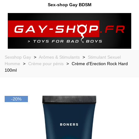
Sex-shop Gay BDSM
Sexshop Gay
>
Arômes & Stimulants
>
Stimulant Sexuel
Homme
>
Crème pour pénis
>
Crème d'Erection Rock Hard
100ml
-20%