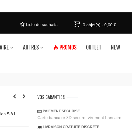
Liste de souhaits
0
objet(s)
-
0,00 €
AIRE
AUTRES
PROMOS
OUTLET
NEW
VOS GARANTIES
PAIEMENT SECURISE
lles S à L.
Carte bancaire 3D sécure, virement bancaire
LIVRAISON GRATUITE DISCRETE