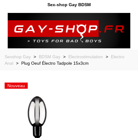
Sex-shop Gay BDSM
Sexshop Gay
>
BDSM Gay
>
Electrostimulation
>
Electro
Anal
>
Plug Oeuf Électro Tadpole 15x3cm
Nouveau