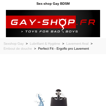
Sex-shop Gay BDSM
Sexshop Gay
>
Lubrifiant & Hygiène
>
Lavement Anal
>
Embout de douche
>
Perfect Fit - Ergoflo pro Lavement