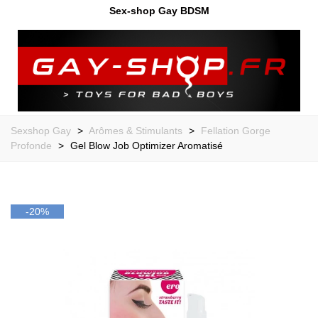
Sex-shop Gay BDSM
Sexshop Gay
>
Arômes & Stimulants
>
Fellation Gorge
Profonde
>
Gel Blow Job Optimizer Aromatisé
-20%