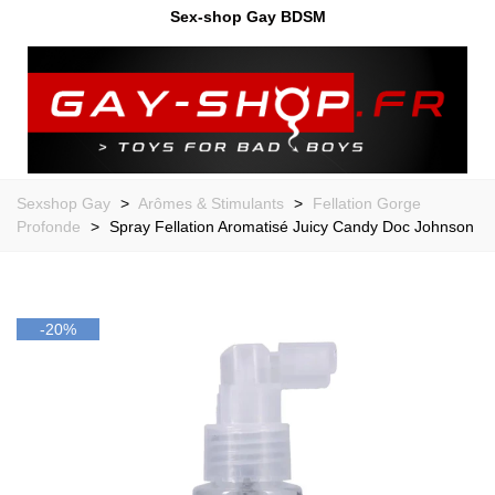
Sex-shop Gay BDSM
Sexshop Gay
>
Arômes & Stimulants
>
Fellation Gorge
Profonde
>
Spray Fellation Aromatisé Juicy Candy Doc Johnson
-20%