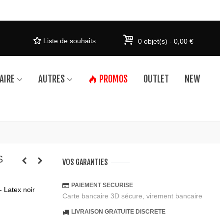
Liste de souhaits
0
objet(s)
-
0,00 €
AIRE
AUTRES
PROMOS
OUTLET
NEW
S
VOS GARANTIES
PAIEMENT SECURISE
- Latex noir
Carte bancaire 3D sécure, virement bancaire
LIVRAISON GRATUITE DISCRETE