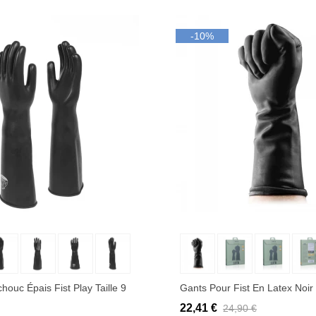
-10%
uter au panier
Ajouter au panier
ouc Épais Fist Play Taille 9
Gants Pour Fist En Latex Noir
22,41 €
24,90 €