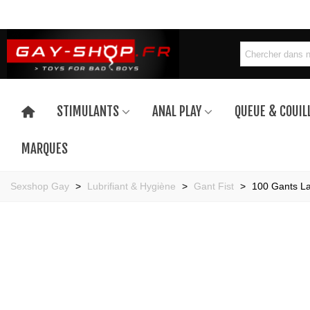
STIMULANTS
ANAL PLAY
QUEUE & COUIL
MARQUES
Sexshop Gay
>
Lubrifiant & Hygiène
>
Gant Fist
>
100 Gants La