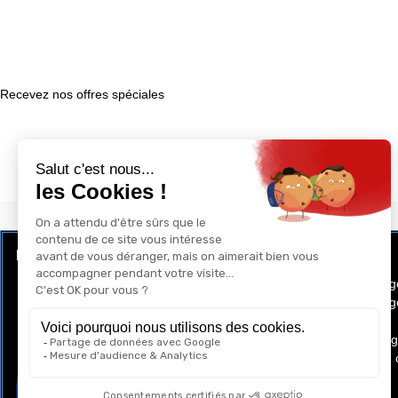
Recevez nos offres spéciales
LE CLUB RÉCOMPENSE ET PRIVILÈGE
GAY-SHOP
Programme de Fidélité
Conditions g
Conditions gé
Cookies
Mentions lég
Politique de 