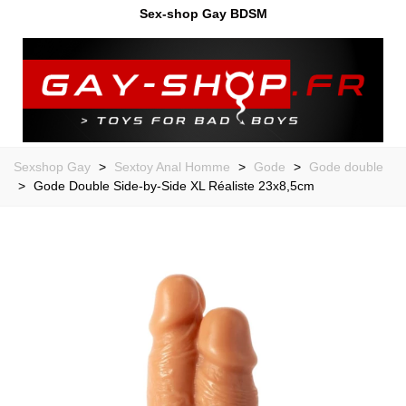
Sex-shop Gay BDSM
Sexshop Gay
>
Sextoy Anal Homme
>
Gode
>
Gode double
>
Gode Double Side-by-Side XL Réaliste 23x8,5cm