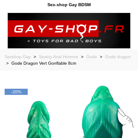
Sex-shop Gay BDSM
Sexshop Gay
>
Sextoy Anal Homme
>
Gode
>
Gode dragon
>
Gode Dragon Vert Gonflable 8cm
-20%