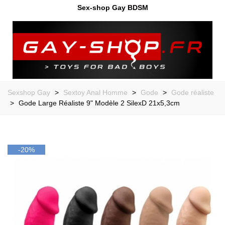
Sex-shop Gay BDSM
Sexshop Gay
>
Sextoy Anal Homme
>
Gode
>
Gode réaliste
>
Gode Large Réaliste 9" Modèle 2 SilexD 21x5,3cm
-20%