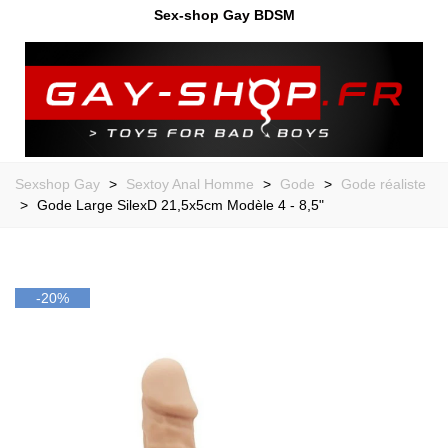
Sex-shop Gay BDSM
Sexshop Gay
>
Sextoy Anal Homme
>
Gode
>
Gode réaliste
>
Gode Large SilexD 21,5x5cm Modèle 4 - 8,5"
-20%