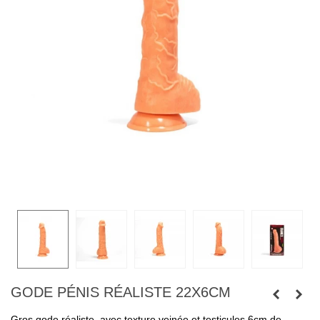
GODE PÉNIS RÉALISTE 22X6CM
Gros gode réaliste, avec texture veinée et testicules.6cm de