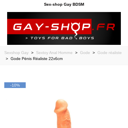
Sex-shop Gay BDSM
Sexshop Gay
>
Sextoy Anal Homme
>
Gode
>
Gode réaliste
>
Gode Pénis Réaliste 22x6cm
-10%