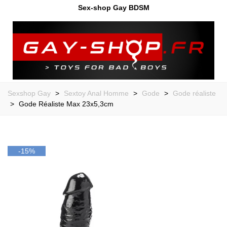
Sex-shop Gay BDSM
Sexshop Gay
>
Sextoy Anal Homme
>
Gode
>
Gode réaliste
>
Gode Réaliste Max 23x5,3cm
-15%