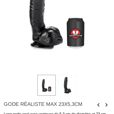
GODE RÉALISTE MAX 23X5,3CM
Long gode anal avec ventouse de 5,3 cm de diamètre et 23 cm