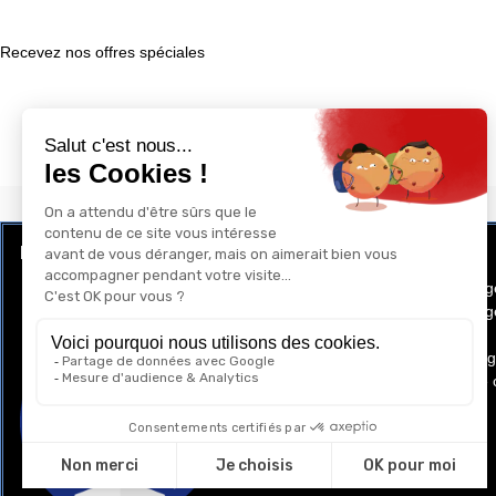
Recevez nos offres spéciales
LE CLUB RÉCOMPENSE ET PRIVILÈGE
GAY-SHOP
Programme de Fidélité
Conditions g
Conditions gé
Cookies
Mentions lég
Politique de 