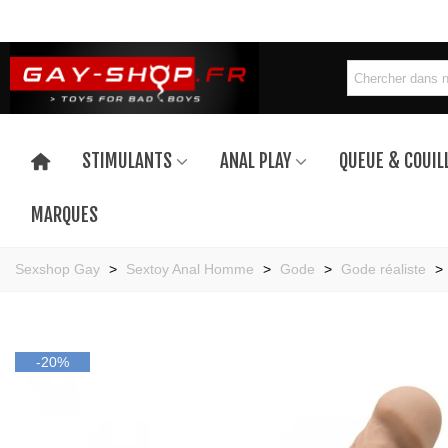
STIMULANTS
ANAL PLAY
QUEUE & COUIL
MARQUES
Sexshop Gay
>
Sextoy Anal Homme
>
Gode
>
Gode réaliste
>
-20%