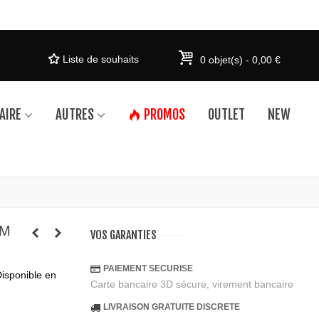
Liste de souhaits
0
objet(s)
-
0,00 €
AIRE
AUTRES
PROMOS
OUTLET
NEW
CM
VOS GARANTIES
PAIEMENT SECURISE
Disponible en
Carte bancaire 3D sécure, virement bancaire
LIVRAISON GRATUITE DISCRETE