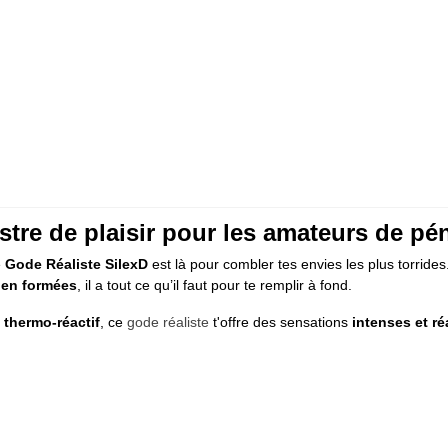
stre de plaisir pour les amateurs de pé
e
Gode Réaliste SilexD
est là pour combler tes envies les plus torride
ien formées
, il a tout ce qu’il faut pour te remplir à fond.
t thermo-réactif
, ce
gode réaliste
t'offre des sensations
intenses et ré
)