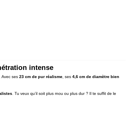
nétration intense
s. Avec ses
23 cm de pur réalisme
, ses
4,6 cm de diamètre bien
alistes
. Tu veux qu’il soit plus mou ou plus dur ? Il te suffit de le