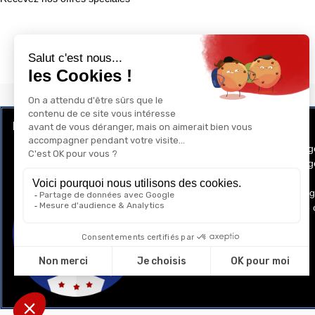
LE CLUB RÉCOMPENSE ET PRIVILÈGE
GAY-SHOP
Programme de Fidélité
Conditions g
Conditions gé
Cookies
Mentions lég
Politique de 