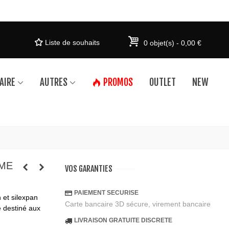
Liste de souhaits
0
objet(s)
-
0,00 €
AIRE
AUTRES
PROMOS
OUTLET
NEW
EME
VOS GARANTIES
PAIEMENT SECURISE
 et silexpan
Carte bancaire 3D sécure, virement bancaire
 destiné aux
LIVRAISON GRATUITE DISCRETE