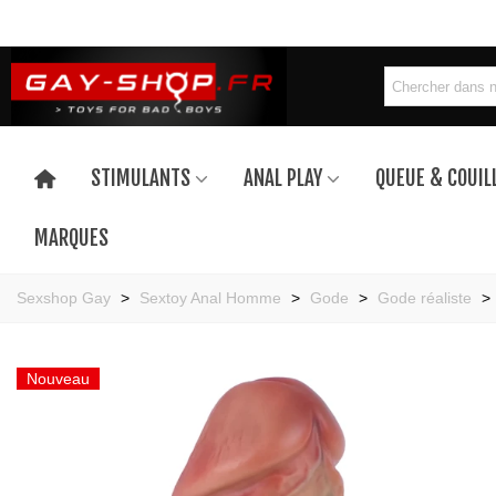
STIMULANTS
ANAL PLAY
QUEUE & COUIL
MARQUES
Sexshop Gay
>
Sextoy Anal Homme
>
Gode
>
Gode réaliste
>
Nouveau