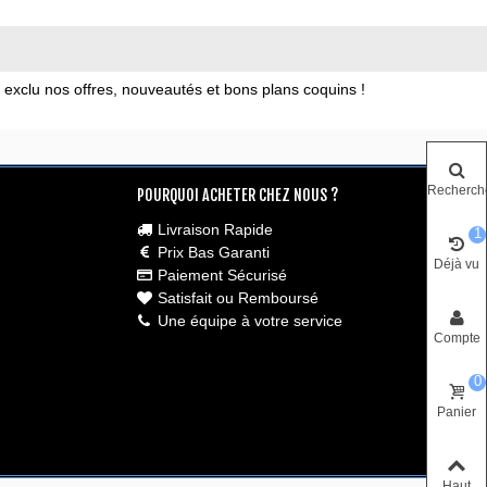
xclu nos offres, nouveautés et bons plans coquins !
Recherch
POURQUOI ACHETER CHEZ NOUS ?
Livraison Rapide
1
Prix Bas Garanti
Déjà vu
Paiement Sécurisé
Satisfait ou Remboursé
Une équipe à votre service
Compte
0
Panier
Haut