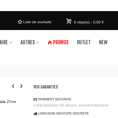
Liste de souhaits
0
objet(s)
-
0,00 €
AIRE
AUTRES
PROMOS
OUTLET
NEW
VOS GARANTIES
PAIEMENT SECURISE
rable 27cm
Carte bancaire 3D sécure, virement bancaire
LIVRAISON GRATUITE DISCRETE