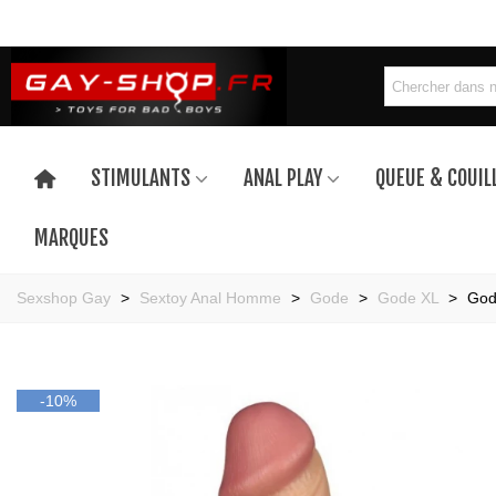
STIMULANTS
ANAL PLAY
QUEUE & COUIL
MARQUES
Sexshop Gay
>
Sextoy Anal Homme
>
Gode
>
Gode XL
>
God
-10%