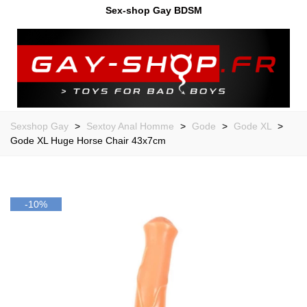
Sex-shop Gay BDSM
Sexshop Gay
>
Sextoy Anal Homme
>
Gode
>
Gode XL
>
Gode XL Huge Horse Chair 43x7cm
-10%