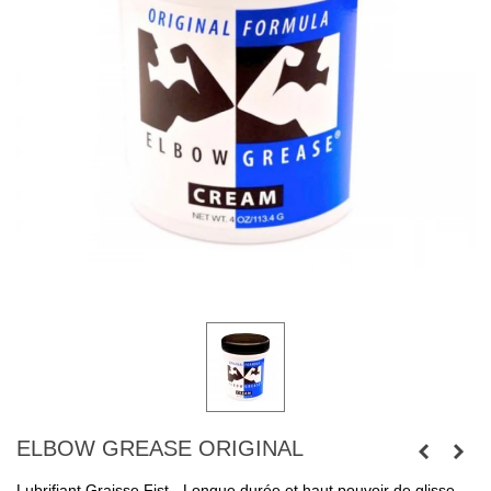
ELBOW GREASE ORIGINAL
Lubrifiant Graisse Fist - Longue durée et haut pouvoir de glisse -