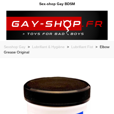
Sex-shop Gay BDSM
Sexshop Gay
>
Lubrifiant & Hygiène
>
Lubrifiant Fist
>
Elbow
Grease Original