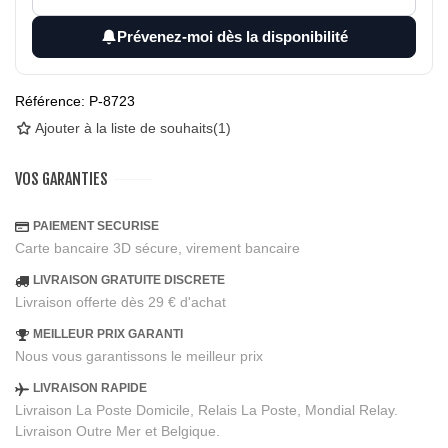
Prévenez-moi dès la disponibilité
Référence:
P-8723
Ajouter à la liste de souhaits
(
1
)
VOS GARANTIES
PAIEMENT SECURISE
Carte bancaire 3D sécure, virement bancaire
LIVRAISON GRATUITE DISCRETE
Livraison offerte dès 29 € d'achat
MEILLEUR PRIX GARANTI
Nous vous garantissons le meilleur prix
LIVRAISON RAPIDE
Livraison La Poste Domicile, Relais La Poste, Mondial Relay.
Livraison Outre Mer et Belgique.