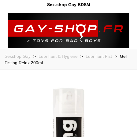
Sex-shop Gay BDSM
Sexshop Gay
>
Lubrifiant & Hygiène
>
Lubrifiant Fist
>
Gel
Fisting Relax 200ml