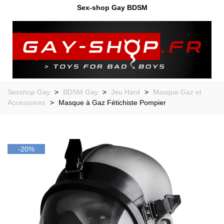
Sex-shop Gay BDSM
Sexshop Gay
>
BDSM Gay
>
Jeu Hard
>
Masque Gaz et
Accessoires
>
Masque à Gaz Fétichiste Pompier
-20%