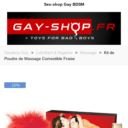
Sex-shop Gay BDSM
Sexshop Gay
>
Lubrifiant & Hygiène
>
Massage
>
Kit de
Poudre de Massage Comestible Fraise
-10%