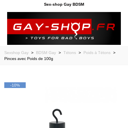
Sex-shop Gay BDSM
Sexshop Gay
>
BDSM Gay
>
Tétons
>
Poids à Tétons
>
Pinces avec Poids de 100g
-10%