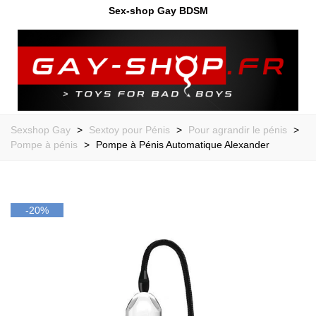
Sex-shop Gay BDSM
Sexshop Gay
>
Sextoy pour Pénis
>
Pour agrandir le pénis
>
Pompe à pénis
>
Pompe à Pénis Automatique Alexander
-20%