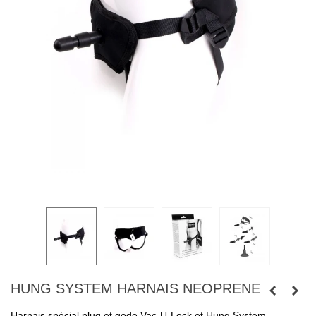
HUNG SYSTEM HARNAIS NEOPRENE
Harnais spécial plug et gode Vac-U-Lock et Hung System -