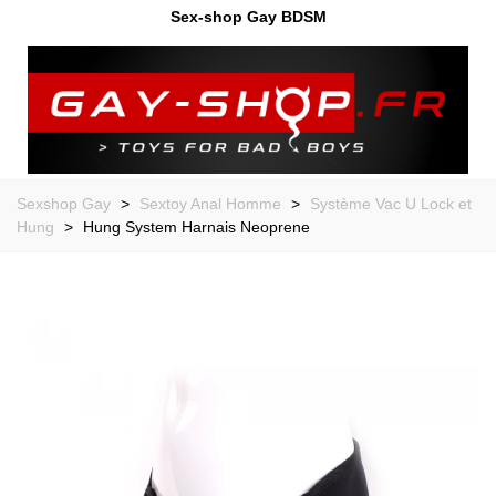
Sex-shop Gay BDSM
Sexshop Gay
>
Sextoy Anal Homme
>
Système Vac U Lock et
Hung
>
Hung System Harnais Neoprene