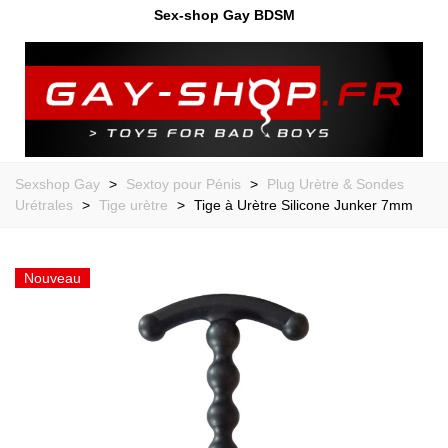
Sex-shop Gay BDSM
Sexshop Gay
>
Sextoy pour Pénis
>
Plug Urètre & Sondes
Urétrales
>
Tige urètre
>
Tige à Urètre Silicone Junker 7mm
Nouveau