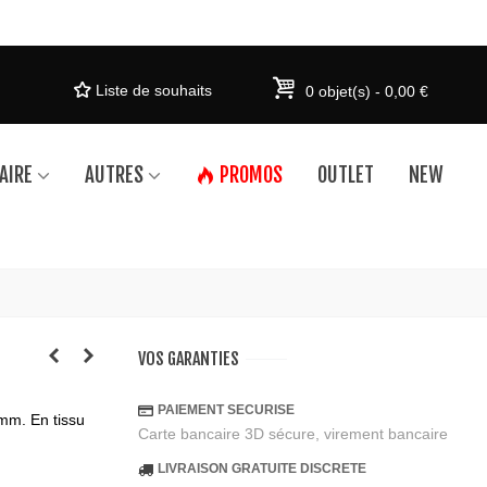
Liste de souhaits
0
objet(s)
-
0,00 €
AIRE
AUTRES
PROMOS
OUTLET
NEW
VOS GARANTIES
PAIEMENT SECURISE
mm. En tissu
Carte bancaire 3D sécure, virement bancaire
LIVRAISON GRATUITE DISCRETE