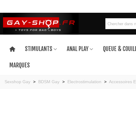
STIMULANTS
ANAL PLAY
QUEUE & COUIL
MARQUES
Sexshop Gay
>
BDSM Gay
>
Electrostimulation
>
Accessoires E