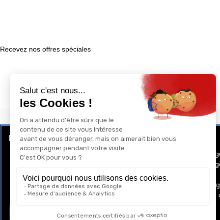
Recevez nos offres spéciales
LE CLUB RÉCOMPENSE ET PRIVILÈGE
GAY-SHOP
Programme de Fidélité
Conditions g
Conditions gé
Cookies
Mentions lég
Politique de 