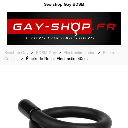
Sex-shop Gay BDSM
Sexshop Gay
>
BDSM Gay
>
Electrostimulation
>
Electro
Couilles
>
Électrode Recoil Electrastim 40cm