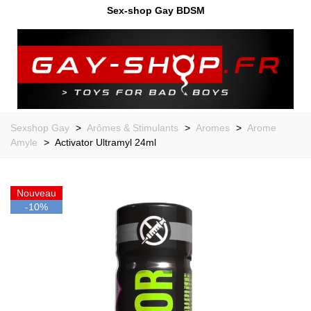
Sex-shop Gay BDSM
Sexshop Gay
>
Arômes & Stimulants
>
Aromes
>
Arome
Amyle
>
Activator Ultramyl 24ml
Nouveau
-10%