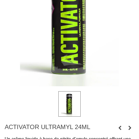
ACTIVATOR ULTRAMYL 24ML
Un arôme liquide à base de nitrite d'amyle concentré offrant une