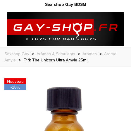
Sex-shop Gay BDSM
Sexshop Gay
>
Arômes & Stimulants
>
Aromes
>
Arome
Amyle
>
F**k The Unicorn Ultra Amyle 25ml
Nouveau
-10%