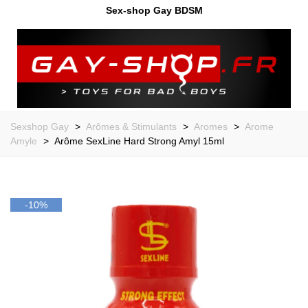
Sex-shop Gay BDSM
Sexshop Gay
>
Arômes & Stimulants
>
Aromes
>
Arome
Amyle
>
Arôme SexLine Hard Strong Amyl 15ml
-10%