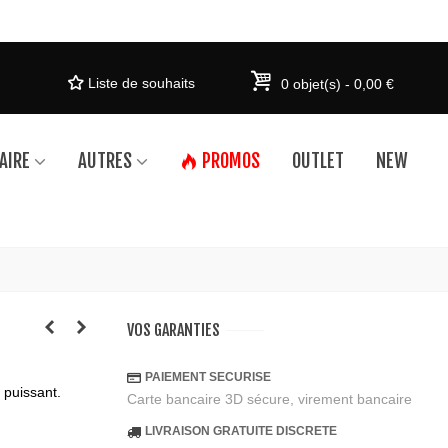
Liste de souhaits
0
objet(s)
-
0,00 €
AIRE
AUTRES
PROMOS
OUTLET
NEW
VOS GARANTIES
PAIEMENT SECURISE
 puissant.
Carte bancaire 3D sécure, virement bancaire
LIVRAISON GRATUITE DISCRETE