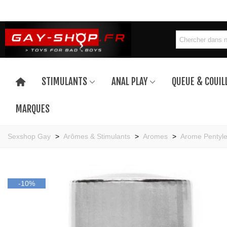
STIMULANTS
ANAL PLAY
QUEUE & COUIL
MARQUES
Sexshop Gay
>
Arômes & Stimulants
>
Aromes
>
Arome Pentyl
-10%