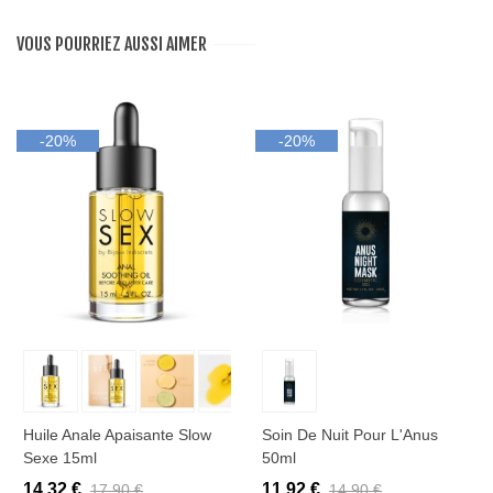
VOUS POURRIEZ AUSSI AIMER
-20%
-20%
Huile Anale Apaisante Slow
Soin De Nuit Pour L'Anus
Sexe 15ml
50ml
14,32 €
11,92 €
17,90 €
14,90 €