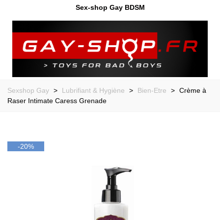
Sex-shop Gay BDSM
Sexshop Gay
>
Lubrifiant & Hygiène
>
Bien-Etre
>
Crème à
Raser Intimate Caress Grenade
-20%