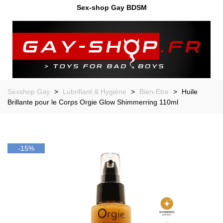
Sex-shop Gay BDSM
Sexshop Gay
>
Lubrifiant & Hygiène
>
Bien-Etre
>
Huile
Brillante pour le Corps Orgie Glow Shimmerring 110ml
-15%